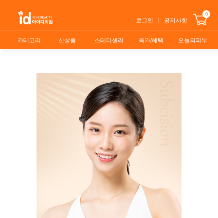
0
로그인
공지사항
카테고리
신상품
스테디셀러
특가/혜택
오늘의피부